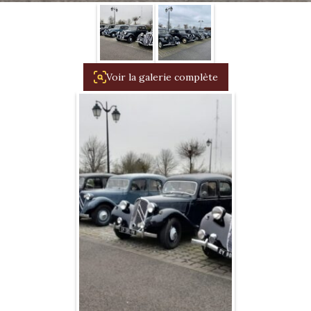
1934/1941
Evolution 11 –
1945/1952
Voir la galerie complète
Evolution 11 –
1952/1957
La 15/6 G –
1938/1947
La 15/6 D –
1947/1955
La 15/6 H –
1954/1956