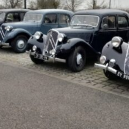
La Revue
Notre local
Les salons
La Boutique
La traction
Les pièces
La Traction des
membres
L’assurance
Bibliographie
Liens
Présentation 7
Présentation 11
Présentation 15 six
Evolution 7 et 11 -