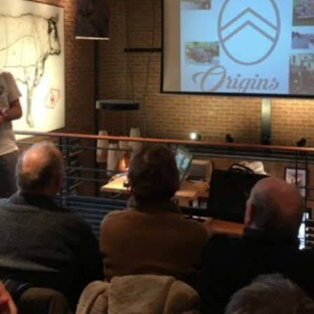
La Revue
Notre local
Les salons
La Boutique
La traction
Les pièces
La Traction des
membres
L’assurance
Bibliographie
Liens
Présentation 7
Présentation 11
Présentation 15 six
Evolution 7 et 11 -