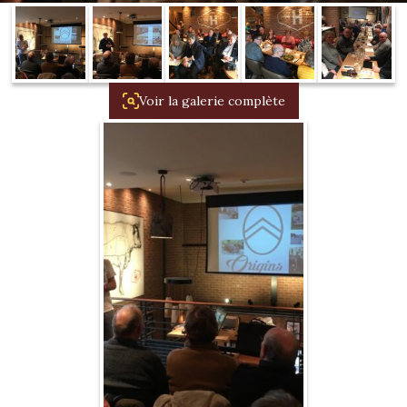
1934/1941
Evolution 11 –
1945/1952
Voir la galerie complète
Evolution 11 –
1952/1957
La 15/6 G –
1938/1947
La 15/6 D –
1947/1955
La 15/6 H –
1954/1956