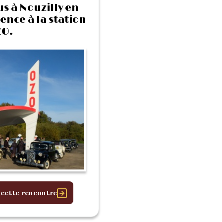
us à Nouzilly en
ence à la station
O.
 cette rencontre