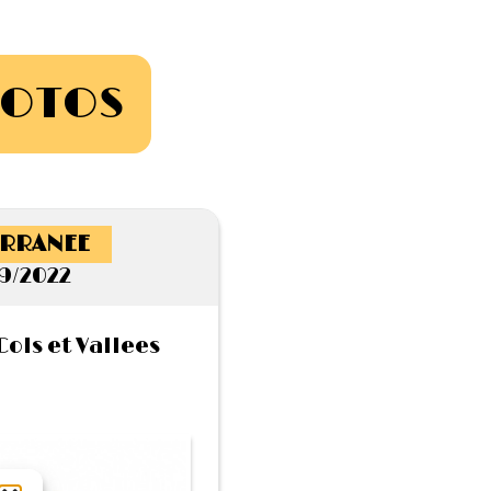
HOTOS
RRANEE
9/2022
ols et Vallees