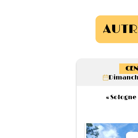
AUTR
CEN
Dimanche
« Sologne 