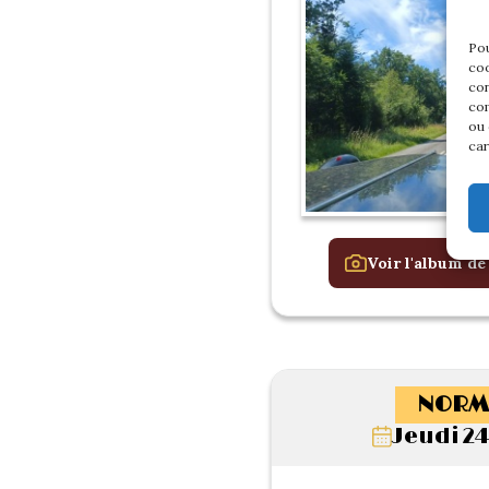
Pou
coo
con
com
ou 
car
Voir l'album de
NORM
Jeudi 24