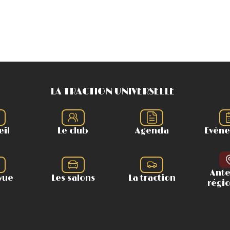
LA TRACTION UNIVERSELLE
eil
Le club
Agenda
Evèn
Ant
vue
Les salons
La traction
régi