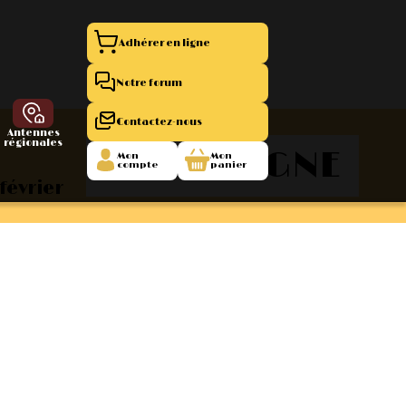
Adhérer en ligne
Notre forum
Contactez-nous
Antennes
régionales
CHAMPAGNE
Mon
Mon
compte
panier
février
entation 11
La Boutique
 1945/1952
47/1955