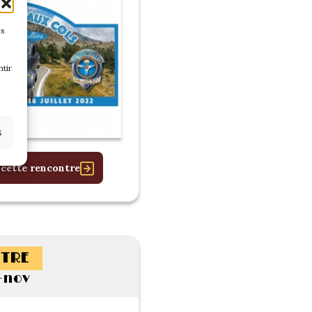
es
tir
s
 cette rencontre
TRE
-nov