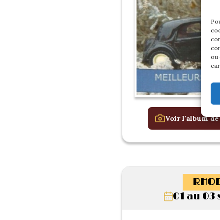
Pou
coo
con
com
ou 
car
Voir l'album de
RHOD
01 au 03