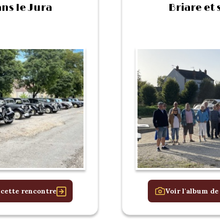
ns le Jura
Briare et 
 cette rencontre
Voir l'album de