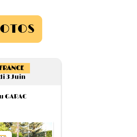
HOTOS
-FRANCE
i 3 Juin
du GARAC