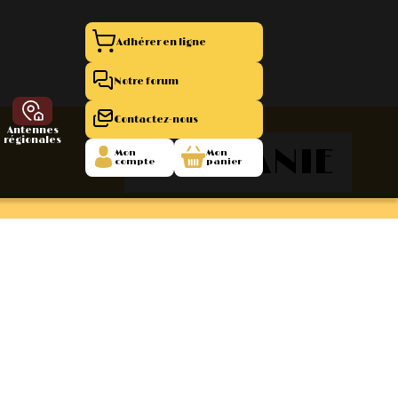
Adhérer en ligne
Notre forum
Contactez-nous
Antennes
régionales
RHODANIE
Mon
Mon
compte
panier
entation 11
La Boutique
 1945/1952
47/1955