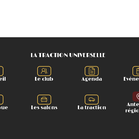
LA TRACTION UNIVERSELLE
eil
Le club
Agenda
Evèn
Ant
vue
Les salons
La traction
régi