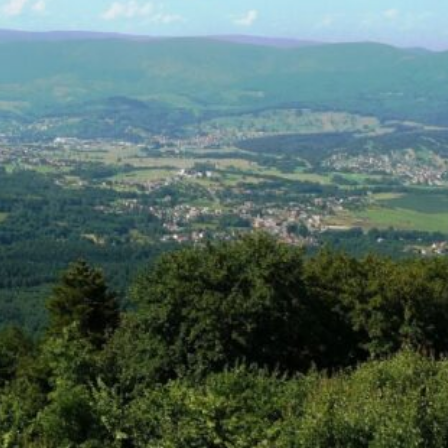
La Revue
Notre local
Les salons
La Boutique
La traction
Les pièces
La Traction des
membres
L’assurance
Bibliographie
Liens
Présentation 7
Présentation 11
Présentation 15 six
Evolution 7 et 11 -