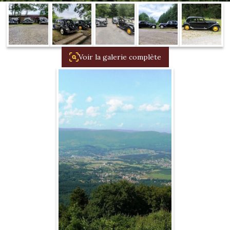
1934/1941
Evolution 11 –
1945/1952
Voir la galerie complète
Evolution 11 –
1952/1957
La 15/6 G –
1938/1947
La 15/6 D –
1947/1955
La 15/6 H –
1954/1956