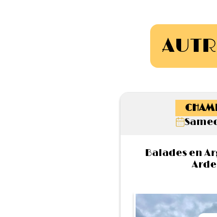
AUTR
CHAM
Samed
Balades en A
Arde