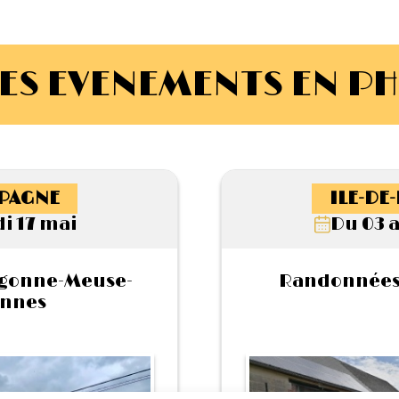
ES EVENEMENTS EN P
PAGNE
ILE-DE
i 17 mai
Du 03 a
rgonne-Meuse-
Randonnées 
nnes