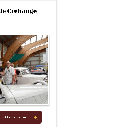
de Créhange
 cette rencontre