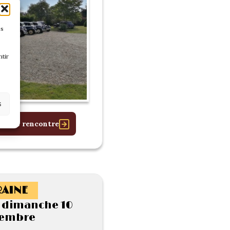
es
tir
s
 cette rencontre
AINE
t dimanche 10
tembre