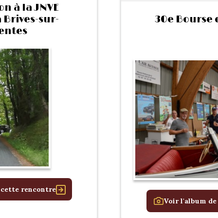
on à la JNVE
 Brives-sur-
30e Bourse 
entes
 cette rencontre
Voir l'album de