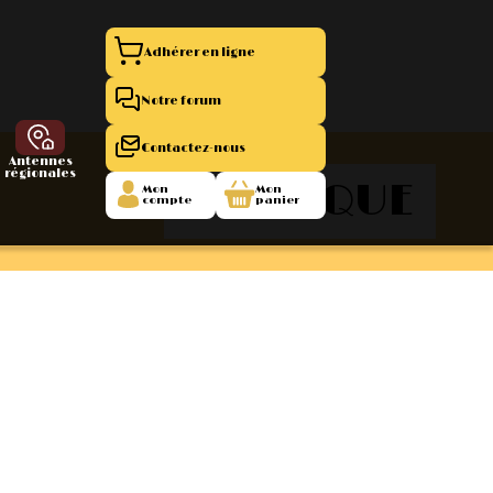
Adhérer en ligne
Notre forum
Contactez-nous
Antennes
régionales
BELGIQUE
Mon
Mon
compte
panier
entation 11
La Boutique
 1945/1952
47/1955