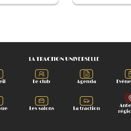
LA TRACTION UNIVERSELLE
eil
Le club
Agenda
Evèn
Ant
vue
Les salons
La traction
régi