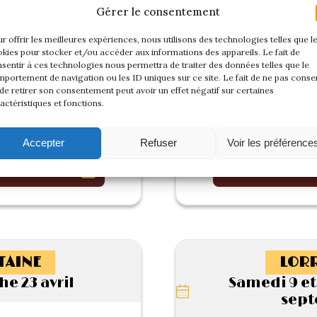
Gérer le consentement
r offrir les meilleures expériences, nous utilisons des technologies telles que l
kies pour stocker et/ou accéder aux informations des appareils. Le fait de
sentir à ces technologies nous permettra de traiter des données telles que le
portement de navigation ou les ID uniques sur ce site. Le fait de ne pas consen
de retirer son consentement peut avoir un effet négatif sur certaines
actéristiques et fonctions.
Accepter
Refuser
Voir les préférence
 cette rencontre
Voir l'album de
TAINE
LORR
e 23 avril
Samedi 9 e
sep