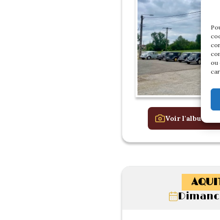
Pou
coo
con
com
ou 
car
Voir l'album de
AQUI
Dimanch