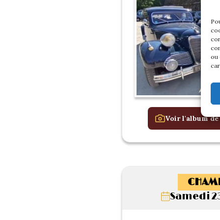
Pou
coo
con
com
ou 
car
Voir l'album de
CHAM
Samedi 2