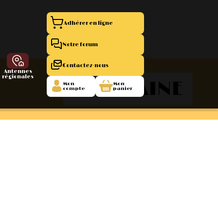
Adhérer en ligne
Notre forum
Contactez-nous
Antennes
régionales
AQUITAINE
Mon
Mon
compte
panier
entation 11
La Boutique
 1945/1952
47/1955