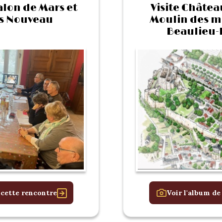
lon de Mars et
Visite Châtea
s Nouveau
Moulin des m
Beaulieu-l
 cette rencontre
Voir l'album de