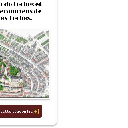
u de Loches et
écaniciens de
es-Loches.
 cette rencontre