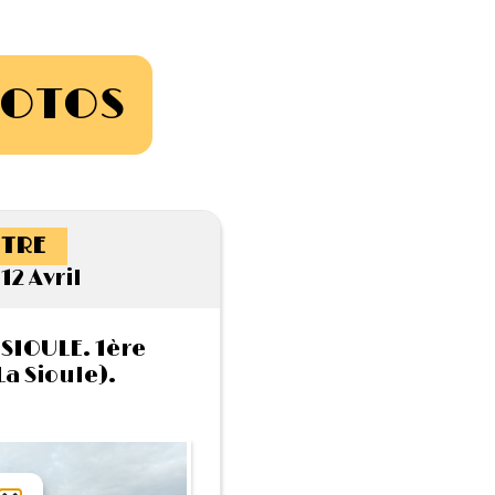
HOTOS
TRE
12 Avril
SIOULE. 1ère
a Sioule).