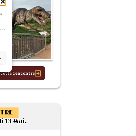
es
tir
s
 cette rencontre
TRE
 13 Mai.