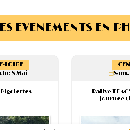
ES EVENEMENTS EN P
E-LOIRE
CEN
he 8 Mai
Sam. 
 Rigolettes
Rallye TRAC’
journée (L