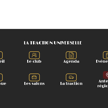
LA TRACTION UNIVERSELLE
eil
Le club
Agenda
Evèn
Ant
vue
Les salons
La traction
régi