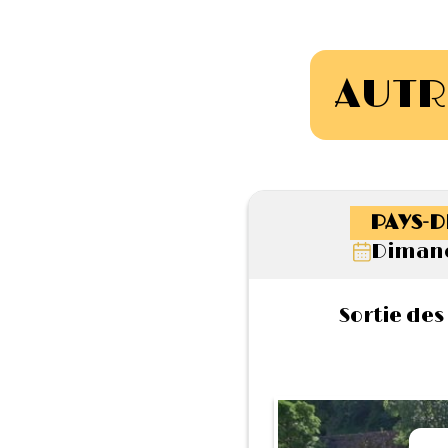
AUTR
PAYS-D
Dimanc
Sortie des