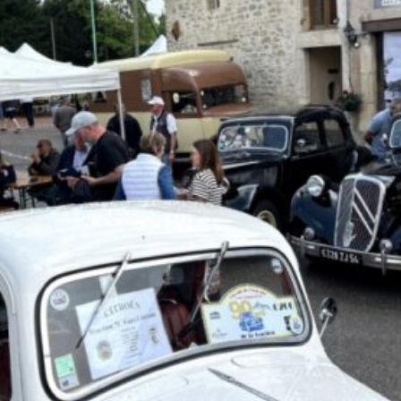
La Revue
Notre local
Les salons
La Boutique
La traction
Les pièces
La Traction des
membres
L’assurance
Bibliographie
Liens
Présentation 7
Présentation 11
Présentation 15 six
Evolution 7 et 11 -