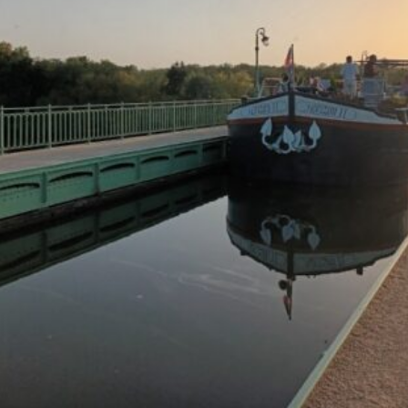
La Revue
Notre local
Les salons
La Boutique
La traction
Les pièces
La Traction des
membres
L’assurance
Bibliographie
Liens
Présentation 7
Présentation 11
Présentation 15 six
Evolution 7 et 11 -