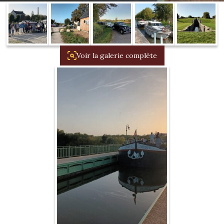
1934/1941
Evolution 11 –
1945/1952
Voir la galerie complète
Evolution 11 –
1952/1957
La 15/6 G –
1938/1947
La 15/6 D –
1947/1955
La 15/6 H –
1954/1956