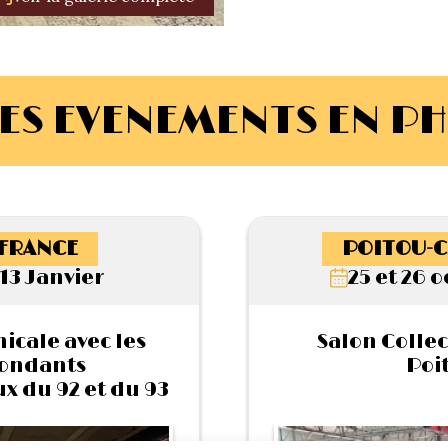
ES EVENEMENTS EN P
-FRANCE
POITOU-C
13 Janvier
25 et 26 
cale avec les
Salon Collec
ondants
Poit
 du 92 et du 93