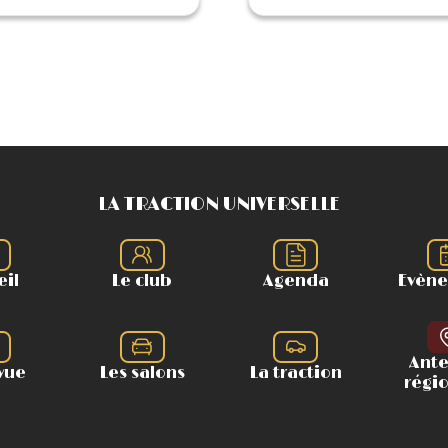
LA TRACTION UNIVERSELLE
eil
Le club
Agenda
Evèn
Ant
vue
Les salons
La traction
régi