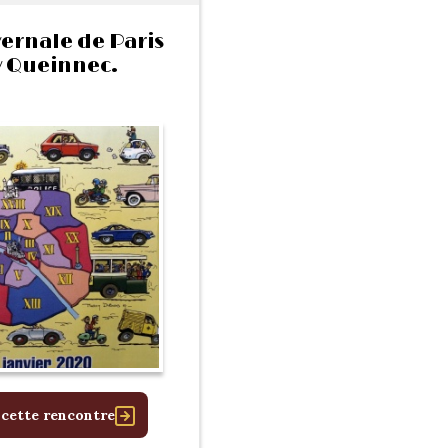
vernale de Paris
y Queinnec.
 cette rencontre