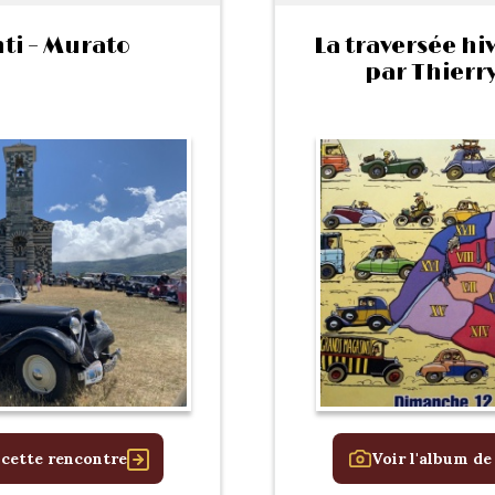
ti – Murato
La traversée hi
par Thierr
 cette rencontre
Voir l'album de