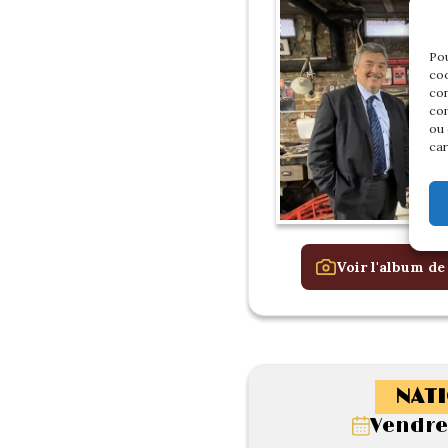
Pou
coo
con
com
ou 
car
Voir l'album de
NATI
Vendred