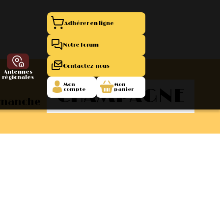
Adhérer en ligne
Notre forum
Contactez-nous
Antennes
régionales
Mon
Mon
CHAMPAGNE
compte
panier
Dimanche
entation 11
La Boutique
 1945/1952
47/1955