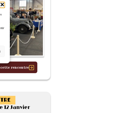
es
tir
s
 cette rencontre
TRE
 12 Janvier