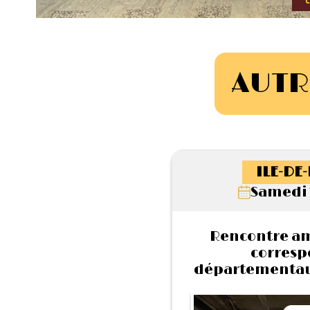
AUTR
ILE-DE
Samedi 
Rencontre ami
corresp
départementaux