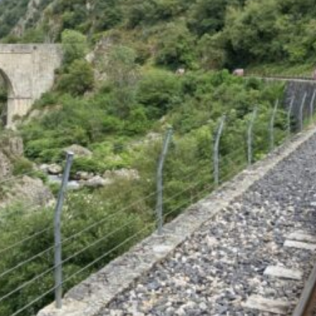
La Revue
Notre local
Les salons
La Boutique
La traction
Les pièces
La Traction des
membres
L’assurance
Bibliographie
Liens
Présentation 7
Présentation 11
Présentation 15 six
Evolution 7 et 11 -