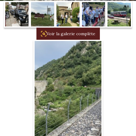
1934/1941
Evolution 11 –
1945/1952
Voir la galerie complète
Evolution 11 –
1952/1957
La 15/6 G –
1938/1947
La 15/6 D –
1947/1955
La 15/6 H –
1954/1956