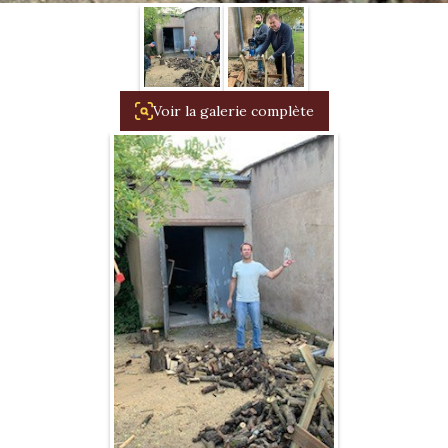
1934/1941
Evolution 11 –
1945/1952
Voir la galerie complète
Evolution 11 –
1952/1957
La 15/6 G –
1938/1947
La 15/6 D –
1947/1955
La 15/6 H –
1954/1956