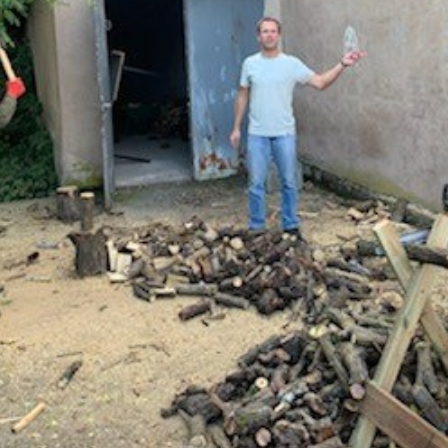
La Revue
Notre local
Les salons
La Boutique
La traction
Les pièces
La Traction des
membres
L’assurance
Bibliographie
Liens
Présentation 7
Présentation 11
Présentation 15 six
Evolution 7 et 11 -