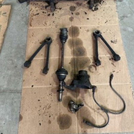
La Revue
Notre local
Les salons
La Boutique
La traction
Les pièces
La Traction des
membres
L’assurance
Bibliographie
Liens
Présentation 7
Présentation 11
Présentation 15 six
Evolution 7 et 11 -