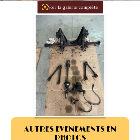
1934/1941
Voir la galerie complète
Evolution 11 –
1945/1952
Evolution 11 –
1952/1957
La 15/6 G –
1938/1947
La 15/6 D –
1947/1955
La 15/6 H –
1954/1956
AUTRES EVENEMENTS EN
PHOTOS