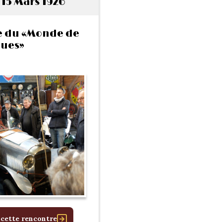
15 Mars 1926
e du «Monde de
ues»
 cette rencontre