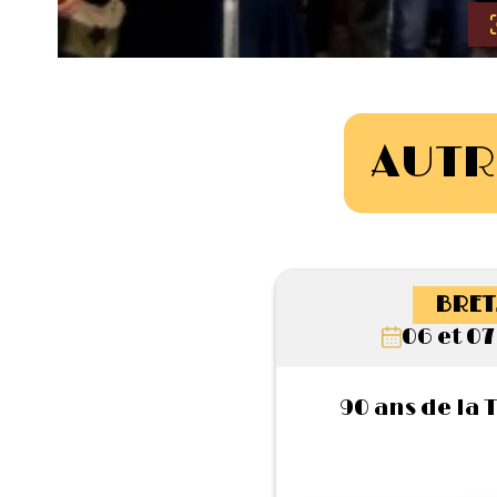
AUTR
BRET
06 et 07
90 ans de la 