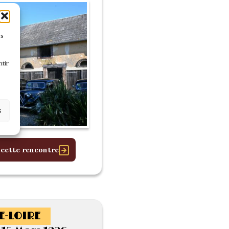
es
tir
s
 cette rencontre
E-LOIRE