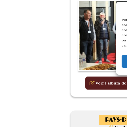
Pou
coo
con
com
ou 
car
Voir l'album de
PAYS-D