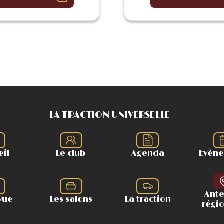
LA TRACTION UNIVERSELLE
eil
Le club
Agenda
Evèn
Ant
vue
Les salons
La traction
régi