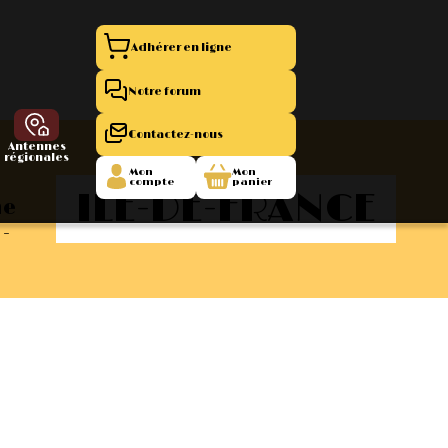
Adhérer en ligne
Notre forum
Contactez-nous
Antennes
régionales
Mon
Mon
compte
panier
ILE-DE-FRANCE
me
-
entation 11
La Boutique
 1945/1952
47/1955