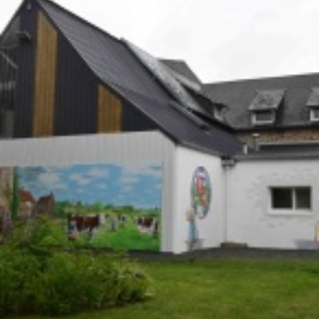
La Revue
Notre local
Les salons
La Boutique
La traction
Les pièces
La Traction des
membres
L’assurance
Bibliographie
Liens
Présentation 7
Présentation 11
Présentation 15 six
Evolution 7 et 11 -