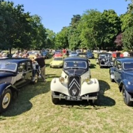
La Revue
Notre local
Les salons
La Boutique
La traction
Les pièces
La Traction des
membres
L’assurance
Bibliographie
Liens
Présentation 7
Présentation 11
Présentation 15 six
Evolution 7 et 11 -