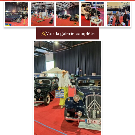
1934/1941
Evolution 11 –
1945/1952
Voir la galerie complète
Evolution 11 –
1952/1957
La 15/6 G –
1938/1947
La 15/6 D –
1947/1955
La 15/6 H –
1954/1956