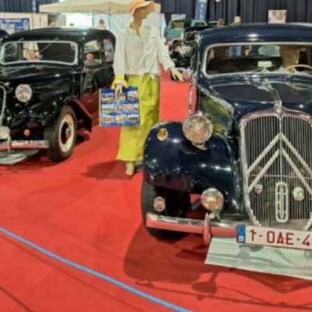
La Revue
Notre local
Les salons
La Boutique
La traction
Les pièces
La Traction des
membres
L’assurance
Bibliographie
Liens
Présentation 7
Présentation 11
Présentation 15 six
Evolution 7 et 11 -