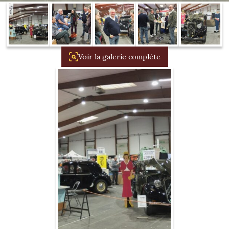
1934/1941
Evolution 11 –
1945/1952
Voir la galerie complète
Evolution 11 –
1952/1957
La 15/6 G –
1938/1947
La 15/6 D –
1947/1955
La 15/6 H –
1954/1956