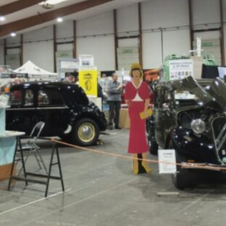
La Revue
Notre local
Les salons
La Boutique
La traction
Les pièces
La Traction des
membres
L’assurance
Bibliographie
Liens
Présentation 7
Présentation 11
Présentation 15 six
Evolution 7 et 11 -