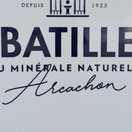
La Revue
Notre local
Les salons
La Boutique
La traction
Les pièces
La Traction des
membres
L’assurance
Bibliographie
Liens
Présentation 7
Présentation 11
Présentation 15 six
Evolution 7 et 11 -