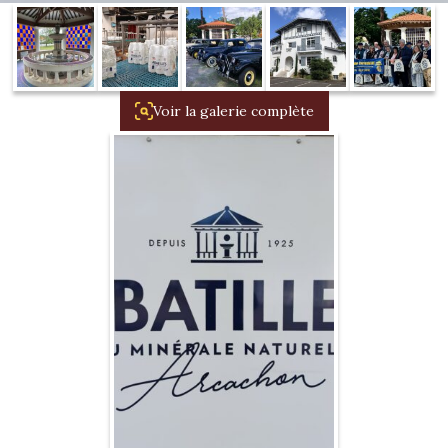
1934/1941
Evolution 11 –
1945/1952
Voir la galerie complète
Evolution 11 –
1952/1957
La 15/6 G –
1938/1947
La 15/6 D –
1947/1955
La 15/6 H –
1954/1956