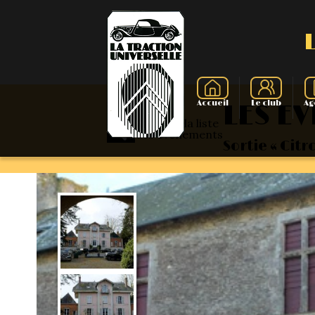
Accueil
Le club
Ag
LES E
Retour à la liste
des événements
Sortie « Cit
Présentati
La Tracti
Présenta
Evolut