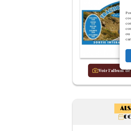
Pou
coo
con
com
ou 
car
Voir l'album de
ALS
06