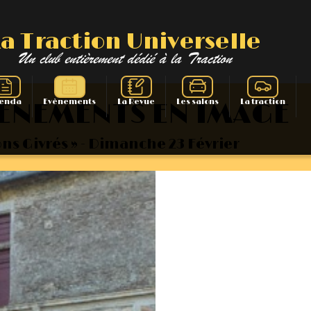
La Traction Universelle
Un club entièrement dédié à la Traction
enda
Evènements
La Revue
Les salons
La traction
VENEMENTS EN IMAGE
rons Givrés » - Dimanche 23 Février
on
on des membres
Nos 50 ans
Bibliographie
Le comité
Le conseil
Présentation 7
Notre local
Prés
tion 15 six
Les pièces
Evolution 7 et 11 - 1934/1941
L’assurance
Liens
Evolution 11 –
ion 11 – 1952/1957
La 15/6 G – 1938/1947
La 15/6 D – 19
La 15/6 H – 1954/1956