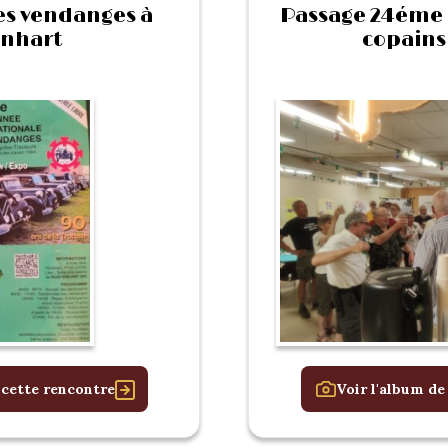
s vendanges à
Passage 24éme
nhart
copains 
 cette rencontre
Voir l'album de