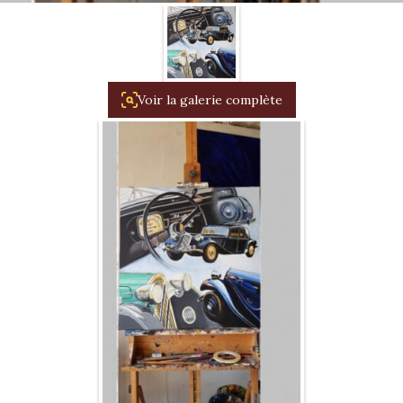
1934/1941
Evolution 11 –
1945/1952
Voir la galerie complète
Evolution 11 –
1952/1957
La 15/6 G –
1938/1947
La 15/6 D –
1947/1955
La 15/6 H –
1954/1956