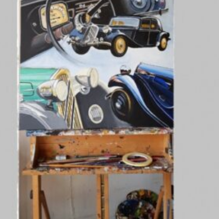
La Revue
Notre local
Les salons
La Boutique
La traction
Les pièces
La Traction des
membres
L’assurance
Bibliographie
Liens
Présentation 7
Présentation 11
Présentation 15 six
Evolution 7 et 11 -