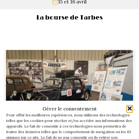
15 et 16 avril
La Revue
Notre local
La bourse de Tarbes
Les salons
La Boutique
La traction
Les pièces
La Traction des
membres
L’assurance
Bibliographie
Liens
Présentation 7
Présentation 11
Gérer le consentement
Pour offrir les meilleures expériences, nous utilisons des technologies
Présentation 15 six
telles que les cookies pour stocker et/ou accéder aux informations des
appareils. Le fait de consentir à ces technologies nous permettra de
traiter des données telles que le comportement de navigation ou les ID
Evolution 7 et 11 -
uniques sur ce site. Le fait de ne pas consentir ou de retirer son
Voir l'album de cette rencontre