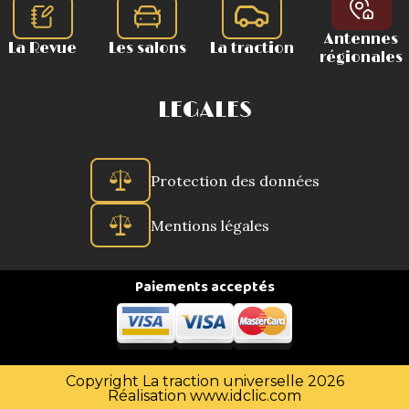
Antennes
La Revue
Les salons
La traction
régionales
LEGALES
Protection des données
Mentions légales
Paiements acceptés
Copyright La traction universelle 2026
Réalisation
www.idclic.com