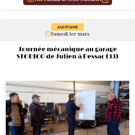
1934/1941
Evolution 11 –
1945/1952
AQUITAINE
Samedi 1er mars
Evolution 11 –
1952/1957
Journée mécanique au garage
STORICO de Julien à Pessac (33)
La 15/6 G –
1938/1947
La 15/6 D –
1947/1955
La 15/6 H –
1954/1956