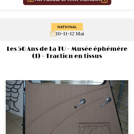
1934/1941
Evolution 11 –
1945/1952
NATIONAL
10-11-12 Mai
Evolution 11 –
1952/1957
Les 50 Ans de La TU – Musée éphémère
(1) – Traction en tissus
La 15/6 G –
1938/1947
La 15/6 D –
1947/1955
La 15/6 H –
1954/1956