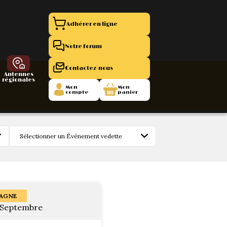
Adhérer en ligne
Notre forum
Contactez-nous
Antennes
régionales
Mon
Mon
compte
panier
entation 11
La Boutique
 1945/1952
47/1955
AGNE
0 Septembre