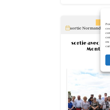
NORM
Pou
sortie Normandie le 
coo
con
com
ou 
sortie avec la
car
Mont Sai