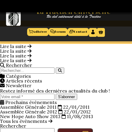
11 décembre 2025
11 décembre 2025
11 décembre 2025
11 décembre 2025
florent
florent
florent
florent
114
113
112
111
La Traction Universelle
La Traction Universelle
Un club entièrement dédié à la Traction
Un club entièrement dédié à la Traction
ANNÉE :
2017
Adhérer
Forum
Contact
Accueil
Lire la suite
Lire la suite
Lire la suite
Antennes
Lire la suite
régionales
Rechercher
Catégories
Le club
Articles récents
Newsletter
Présentation
Restez informé des dernières actualités du club !
S'abonner
Agenda
Nos 50 ans
Prochains événements
Assemblée Générale 2011
22/01/2011
Assemblée Générale 2012
22/01/2012
New Hope Auto Show 2013
11/08/2013
Evènements
Le comité
Tous les événements
Rechercher
Le conseil