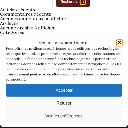
Rechercher
La Revue
Articles récents
Commentaires récents
Notre local
Aucun commentaire à afficher.
Les salons
Archives
Aucune archive à afficher.
La Boutique
Catégories
Aucune catégorie
La traction
Gérer le consentement
Les pièces
La Traction des
Pour offrir les meilleures expériences, nous utilisons des technologies
membres
telles que les cookies pour stocker et/ou accéder aux informations des
L’assurance
appareils. Le fait de consentir à ces technologies nous permettra de
traiter des données telles que le comportement de navigation ou les ID
Bibliographie
uniques sur ce site. Le fait de ne pas consentir ou de retirer son
Liens
consentement peut avoir un effet négatif sur certaines caractéristiques
et fonctions.
Présentation 7
Accepter
Présentation 11
Refuser
Présentation 15 six
LA TRACTION UNIVERSELLE
Voir les préférences
Evolution 7 et 11 -