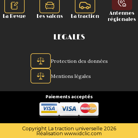
Antennes
La Revue
Les salons
La traction
régionales
LEGALES
Protection des données
Mentions légales
Paiements acceptés
Copyright La traction universelle 2026
Réalisation
www.idclic.com