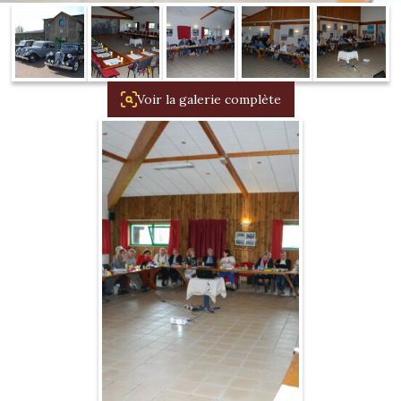
1934/1941
Evolution 11 –
1945/1952
Voir la galerie complète
Evolution 11 –
1952/1957
La 15/6 G –
1938/1947
La 15/6 D –
1947/1955
La 15/6 H –
1954/1956