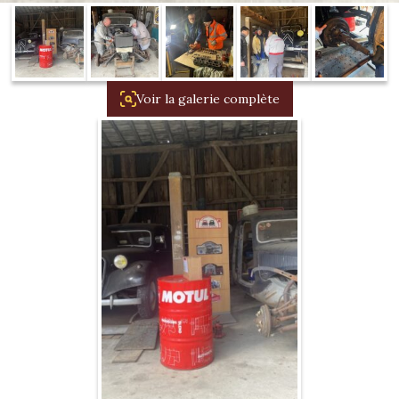
1934/1941
Evolution 11 –
1945/1952
Voir la galerie complète
Evolution 11 –
1952/1957
La 15/6 G –
1938/1947
La 15/6 D –
1947/1955
La 15/6 H –
1954/1956