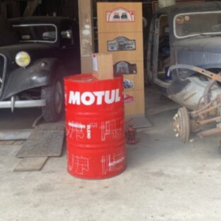
La Revue
Notre local
Les salons
La Boutique
La traction
Les pièces
La Traction des
membres
L’assurance
Bibliographie
Liens
Présentation 7
Présentation 11
Présentation 15 six
Evolution 7 et 11 -